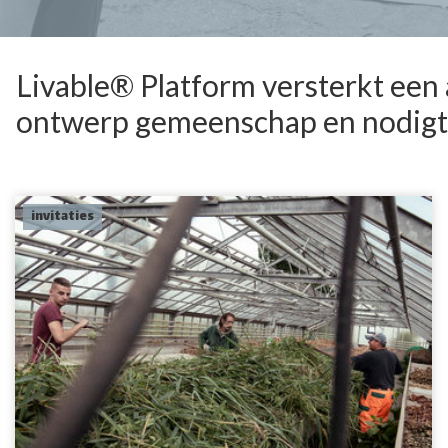
Livable® Platform versterkt een a
ontwerp gemeenschap en nodigt 
invitaties
invitaties
Lokaal, biobased materiaal
België