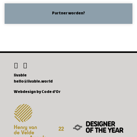
Partner worden?
livable
hello@livable.world
Webdesign by Code d'Or