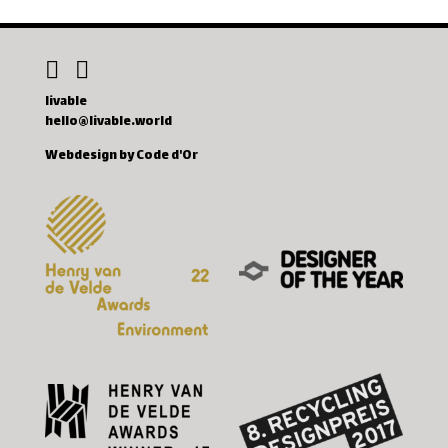
livable
hello@livable.world
Webdesign by Code d'Or