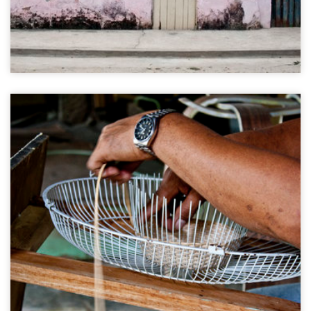
Afval verzamelaars
Cebu City