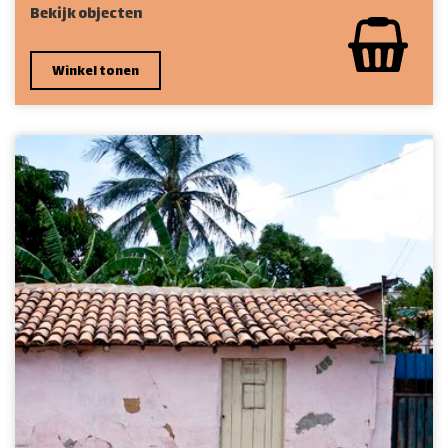
Bekijk objecten
Winkel tonen
Carnaúba vlechters
Delta do Parnaíba, Brazilië