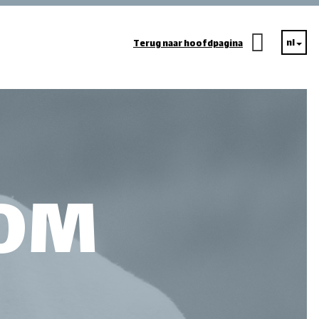
nl
Terug naar hoofdpagina
OOM