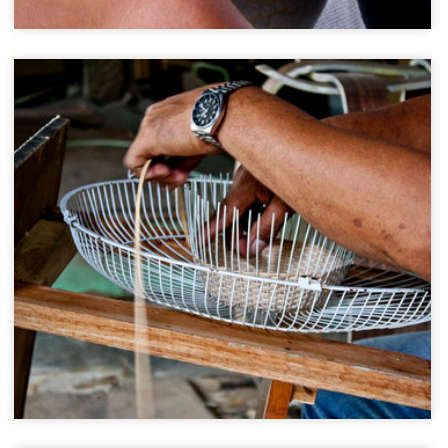
Afval verzamelaars
Cebu City