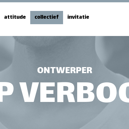
attitude
collectief
invitatie
ONTWERPER
P VERB