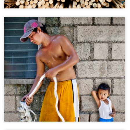
Rope community
Lapu Lapu Island