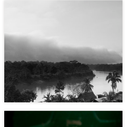
Calleria gemeenschap
Ucayali regio, Peru