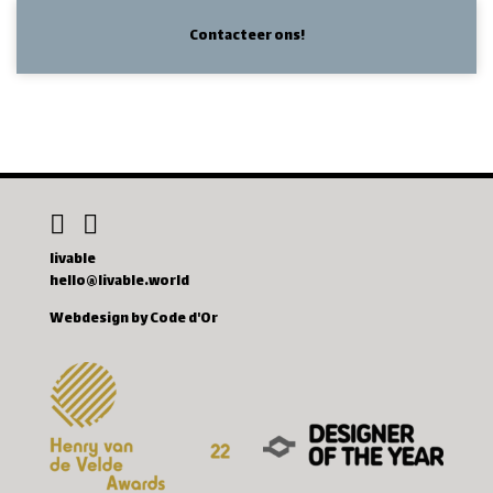
Contacteer ons!
livable
hello@livable.world
Webdesign by Code d'Or