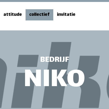
attitude
collectief
invitatie
BEDRIJF
NIKO