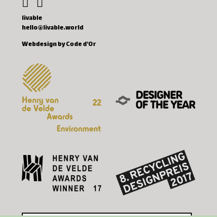
livable
hello@livable.world
Webdesign by Code d'Or