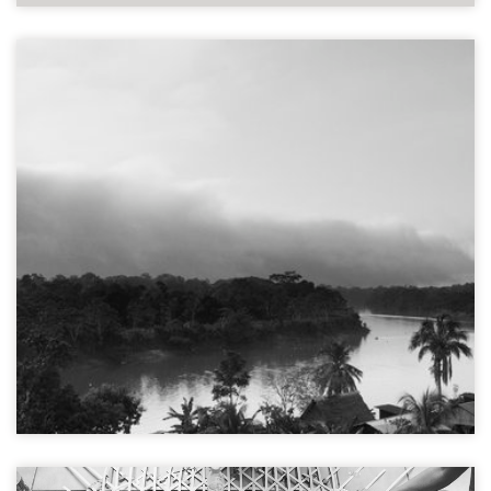
Calleria gemeenschap
Ucayali regio, Peru