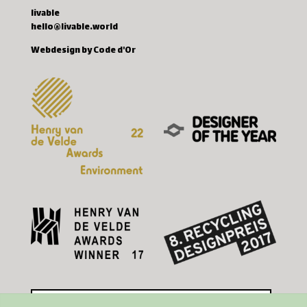
livable
hello@livable.world
Webdesign by Code d'Or