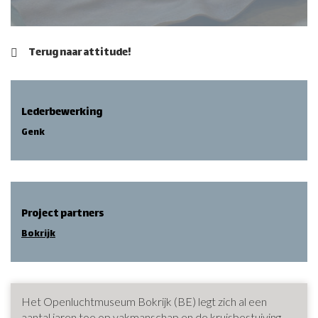
Terug naar attitude!
Lederbewerking
Genk
Project partners
Bokrijk
Het Openluchtmuseum Bokrijk (BE) legt zich al een
aantal jaren toe op vakmanschap en de kruisbestuiving