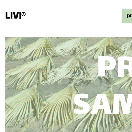
LIV
A
|
®
p
P
SA