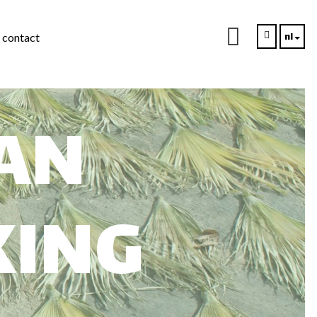
nl
contact
ons
AN
ING