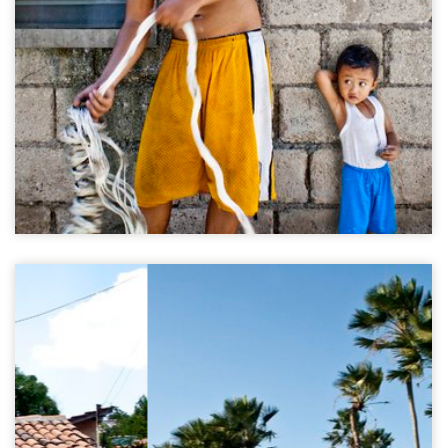
Carnaúba vlechters
Delta do Parnaíba, Brazilië