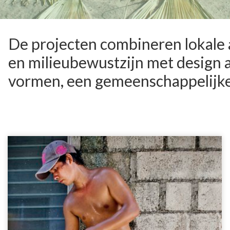
De projecten combineren lokale 
en milieubewustzijn met design 
vormen, een gemeenschappelijke 
Rope community
Lapu Lapu Island