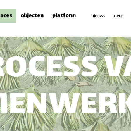
roces
objecten
platform
nieuws
over
over 
team
ROCESS V
pers
MENWERK