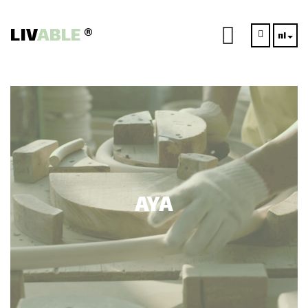
LIV
ABLE
®
nl
AYA