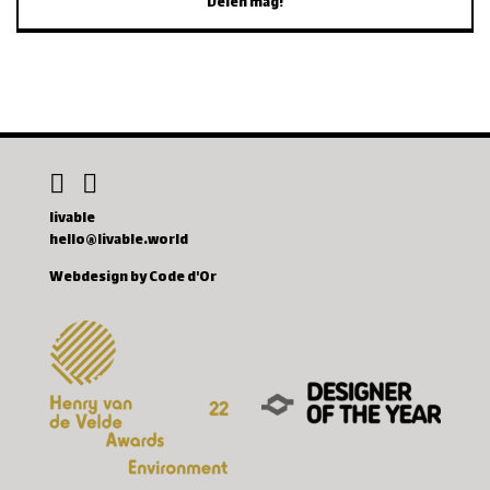
Delen mag!
livable
hello@livable.world
Webdesign by Code d'Or