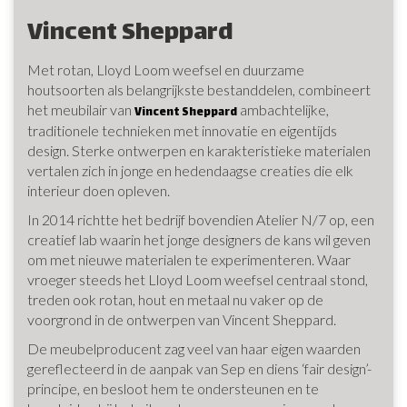
Vincent Sheppard
Met rotan, Lloyd Loom weefsel en duurzame
houtsoorten als belangrijkste bestanddelen, combineert
het meubilair van
ambachtelijke,
Vincent Sheppard
traditionele technieken met innovatie en eigentijds
design. Sterke ontwerpen en karakteristieke materialen
vertalen zich in jonge en hedendaagse creaties die elk
interieur doen opleven.
In 2014 richtte het bedrijf bovendien Atelier N/7 op, een
creatief lab waarin het jonge designers de kans wil geven
om met nieuwe materialen te experimenteren. Waar
vroeger steeds het Lloyd Loom weefsel centraal stond,
treden ook rotan, hout en metaal nu vaker op de
voorgrond in de ontwerpen van Vincent Sheppard.
De meubelproducent zag veel van haar eigen waarden
gereflecteerd in de aanpak van Sep en diens ‘fair design’-
principe, en besloot hem te ondersteunen en te