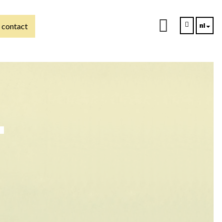
nl
contact
ons
T