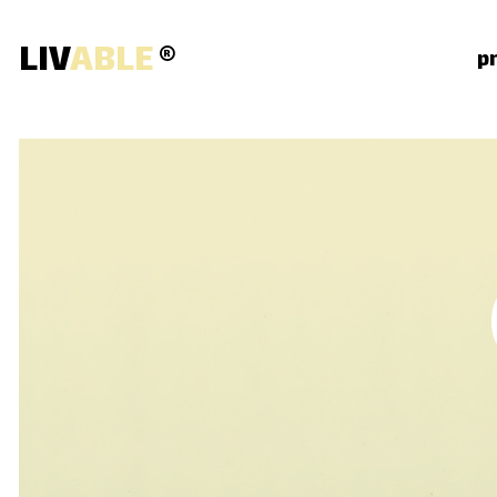
LIV
ABLE
®
p