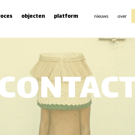
roces
objecten
platform
nieuws
over
over 
team
pers
CONTAC