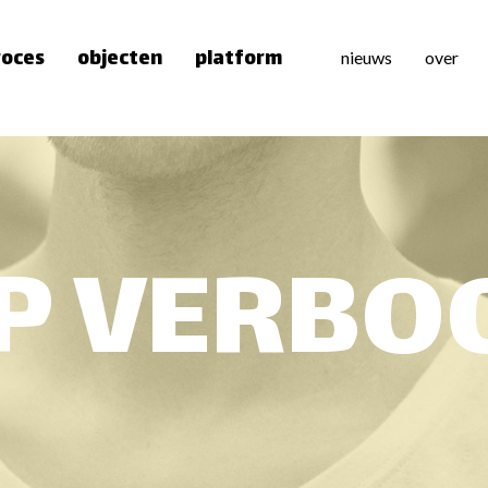
roces
objecten
platform
nieuws
over
over 
team
pers
P VERB