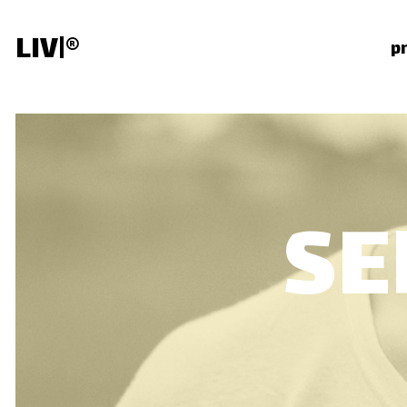
LIV
®
p
SE