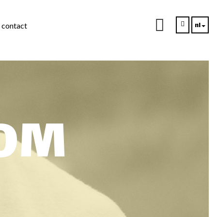
nl
contact
ons
OOM