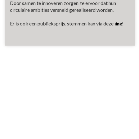
Door samen te innoveren zorgen ze ervoor dat hun
circulaire ambities versneld gerealiseerd worden.
Er is ook een publieksprijs, stemmen kan via deze
!
link