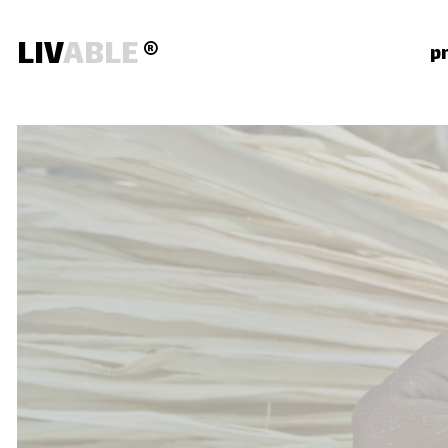
LIV
ABLE
®
p