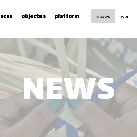
roces
objecten
platform
nieuws
over
over 
team
pers
NEWS