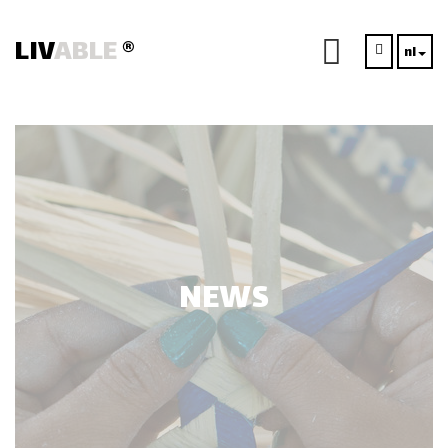
LIV
ABLE
®
nl
NEWS