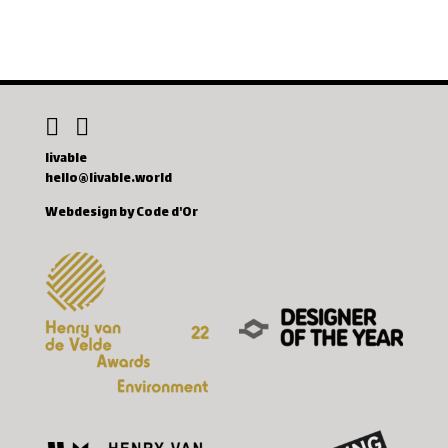
livable
hello@livable.world
Webdesign by Code d'Or