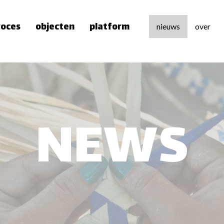
roces
objecten
platform
nieuws
over
over 
team
pers
NEWS