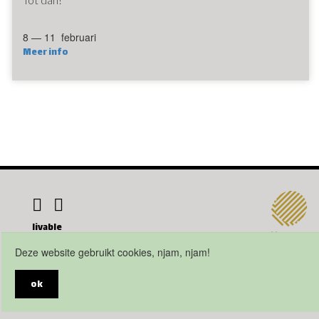
8 — 11 februari
Meer info
livable
hello@livable.world
Deze website gebruikt cookies, njam, njam!
Webdesign by Code d'Or
ok
Disclaimer
Privacy Policy