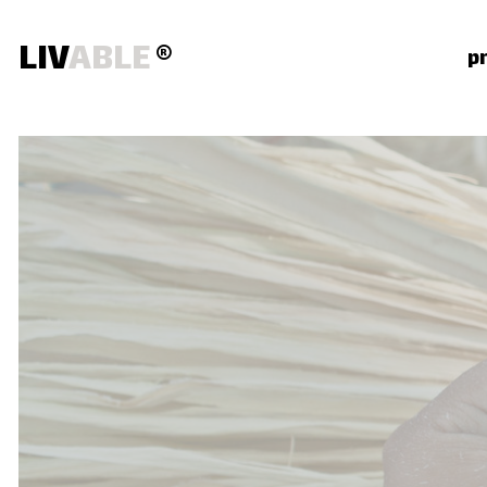
LIV
ABLE
®
p