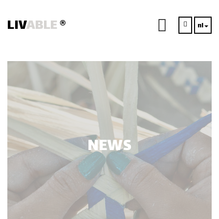
LIV
ABLE
®
nl
NEWS