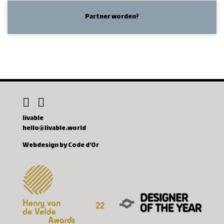
Partner worden?
livable
hello@livable.world
Webdesign by Code d'Or