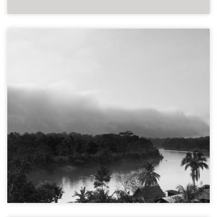
Calleria gemeenschap
Ucayali regio, Peru