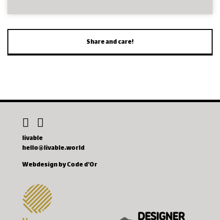
Share and care!
livable
hello@livable.world
Webdesign by Code d'Or