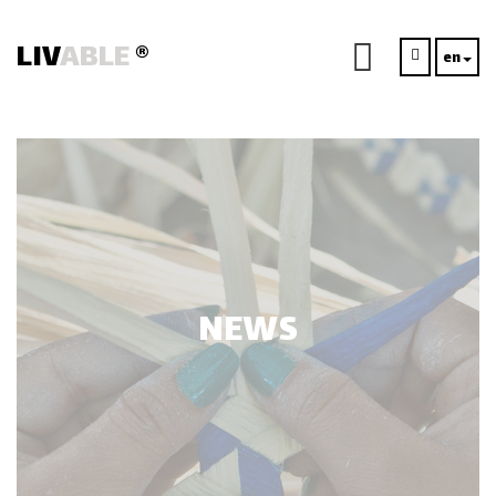
LIV
ABLE
®
en
NEWS